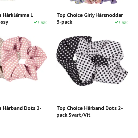
e Hårklämma L
Top Choice Girly Hårsnoddar
ossy
3-pack
I lager.
I lager.
e Hårband Dots 2-
Top Choice Hårband Dots 2-
pack Svart/Vit