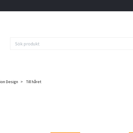
ion Design
Till håret