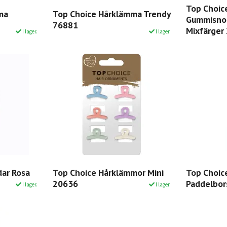
Top Choic
ma
Top Choice Hårklämma Trendy
Gummisno
76881
Mixfärger
I lager.
I lager.
dar Rosa
Top Choice Hårklämmor Mini
Top Choice
20636
Paddelbor
I lager.
I lager.