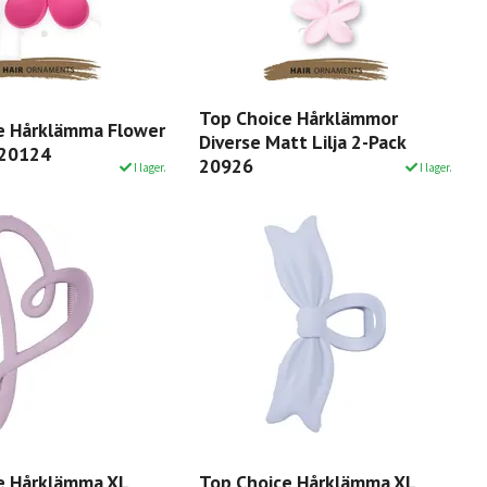
Top Choice Hårklämmor
e Hårklämma Flower
Diverse Matt Lilja 2-Pack
 20124
20926
I lager.
I lager.
e Hårklämma XL
Top Choice Hårklämma XL