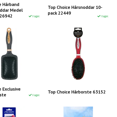
e Hårband
Top Choice Hårsnoddar 10-
ddar Medel
pack 22449
 26942
I lager.
I lager.
 Exclusive
Top Choice Hårborste 63152
ste
I lager.