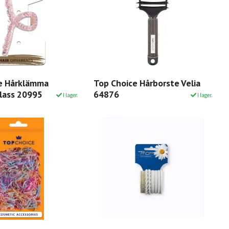
e Hårklämma
Top Choice Hårborste Velia
lass 20995
64876
I lager.
I lager.