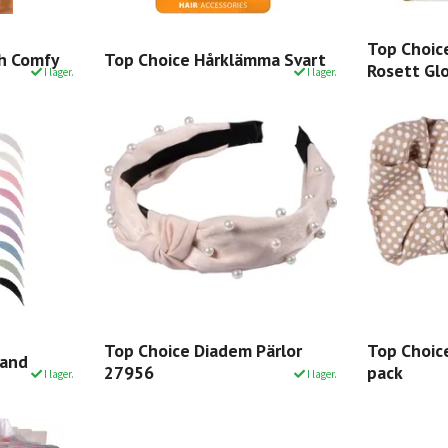
Top Choic
sh Comfy
Top Choice Hårklämma Svart
Rosett Gl
I lager.
I lager.
Top Choice Diadem Pärlor
Top Choic
band
27956
pack
I lager.
I lager.