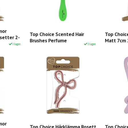
mor
Top Choice Scented Hair
Top Choic
setter 2-
Brushes Perfume
Matt 7cm
I lager.
I lager.
mor
Top Choice Hårklämma Rosett
Top Choic