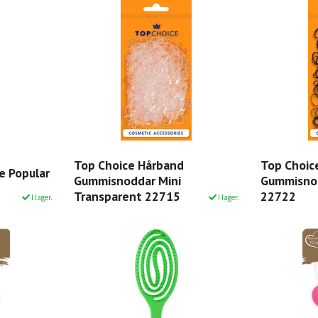
Top Choice Hårband
Top Choic
e Popular
Gummisnoddar Mini
Gummisnod
Transparent 22715
22722
I lager.
I lager.