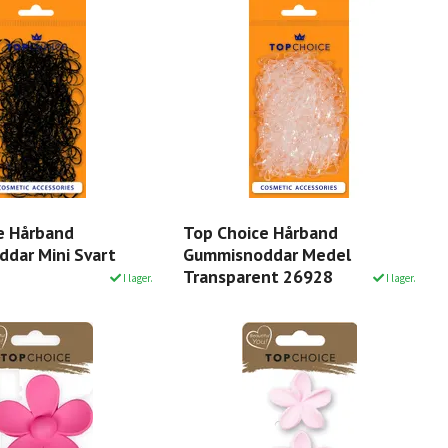
e Hårband
Top Choice Hårband
dar Mini Svart
Gummisnoddar Medel
Transparent 26928
I lager.
I lager.