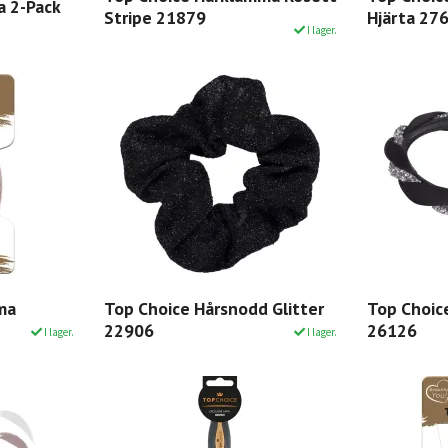
a 2-Pack
Stripe 21879
Hjärta 27
I lager.
ma
Top Choice Hårsnodd Glitter
Top Choice
22906
26126
I lager.
I lager.