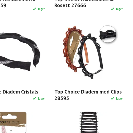
659
Rosett 27666
I lager.
I lager.
 Diadem Cristals
Top Choice Diadem med Clips
28595
I lager.
I lager.