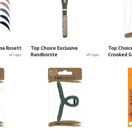
ma Rosett
Top Choice Exclusive
Top Choic
Rundborste
Crooked G
I lager.
I lager.