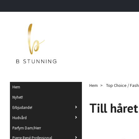
Hem
Top Choice / Fash
Hem
Nyhet!
Till håret
Erbjudande!
Hudvård
Parfym Dam/Herr
Pierre René Professional