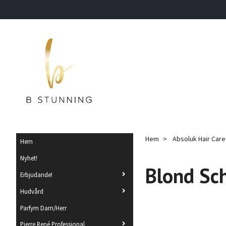
Hem
Absoluk Hair Care
Hem
Nyhet!
Blond S
Erbjudande!
Hudvård
Parfym Dam/Herr
Pierre René Professional