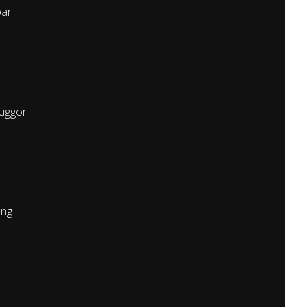
ar
uggor
ong