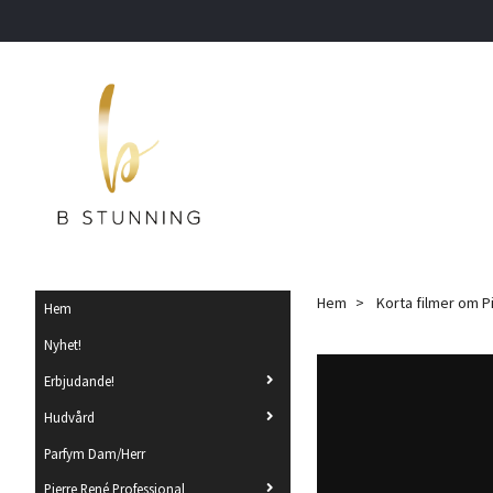
Hem
Korta filmer om P
Hem
Nyhet!
Erbjudande!
Hudvård
Parfym Dam/Herr
Pierre René Professional