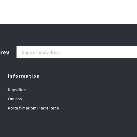
brev
Information
Köpvillkor
Om oss
Korta filmer om Pierre René