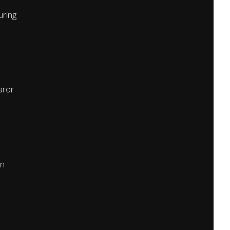
ring
aror
n