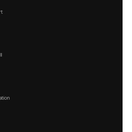
rt
ll
tion