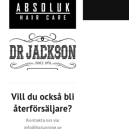
Vill du också bli
återförsäljare?
Kontakta oss via:
info@bstunning.se