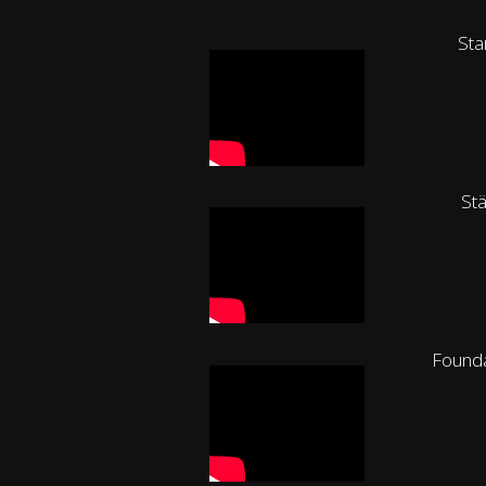
Sta
Stä
Founda