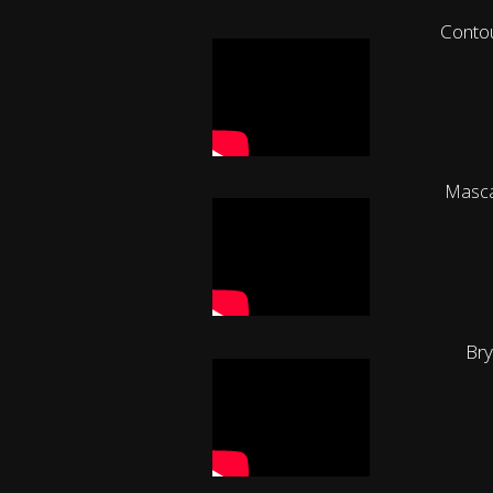
Contou
Masc
Bry