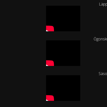
Läpp
Ögonsk
Säs