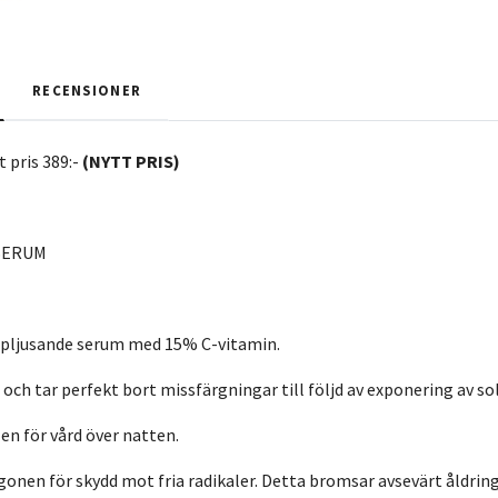
RECENSIONER
pris 389:-
(NYTT PRIS)
SERUM
ppljusande serum med 15% C-vitamin.
och tar perfekt bort missfärgningar till följd av exponering av so
len för vård över natten.
gonen för skydd mot fria radikaler. Detta bromsar avsevärt åldri