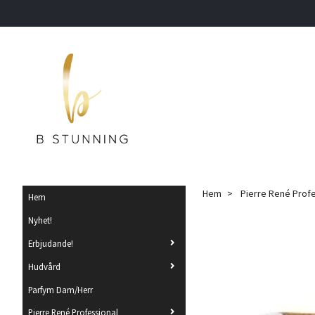
Hem
Pierre René Prof
Hem
Nyhet!
Erbjudande!
Hudvård
Parfym Dam/Herr
Pierre René Professional