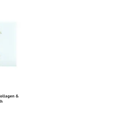
Collagen &
ch