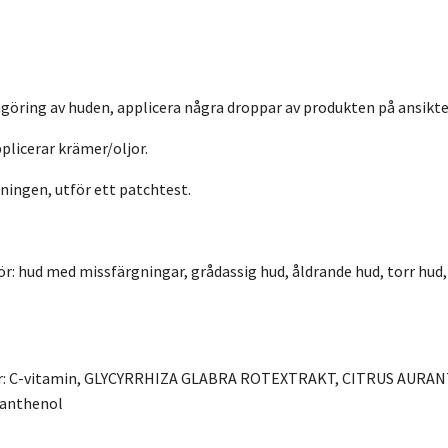
göring av huden, applicera några droppar av produkten på ansikte
plicerar krämer/oljor.
ningen, utför ett patchtest.
 hud med missfärgningar, grådassig hud, åldrande hud, torr hud,
ser: C-vitamin, GLYCYRRHIZA GLABRA ROTEXTRAKT, CITRUS AURA
anthenol