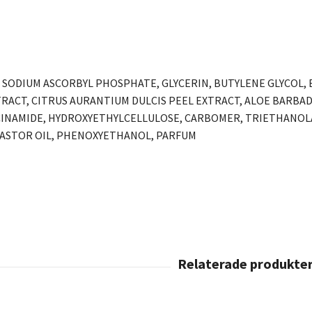
A, SODIUM ASCORBYL PHOSPHATE, GLYCERIN, BUTYLENE GLYCOL,
RACT, CITRUS AURANTIUM DULCIS PEEL EXTRACT, ALOE BARBADE
INAMIDE, HYDROXYETHYLCELLULOSE, CARBOMER, TRIETHANOLAM
ASTOR OIL, PHENOXYETHANOL, PARFUM