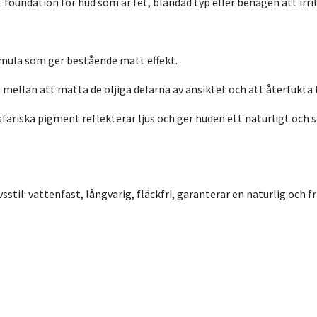
 foundation för hud som är fet, blandad typ eller benägen att irri
rmula som ger bestående matt effekt.
 mellan att matta de oljiga delarna av ansiktet och att återfukt
färiska pigment reflekterar ljus och ger huden ett naturligt och 
vsstil: vattenfast, långvarig, fläckfri, garanterar en naturlig och fr