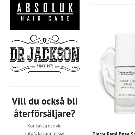
Vill du också bli
återförsäljare?
Kontakta oss via:
info@bstunning.se
Pierre René Base 