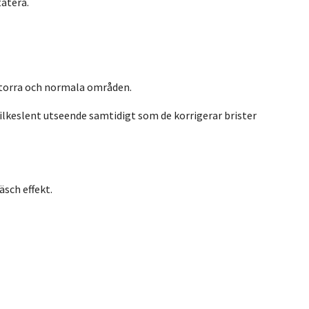
tatera.
a torra och normala områden.
silkeslent utseende samtidigt som de korrigerar brister
äsch effekt.