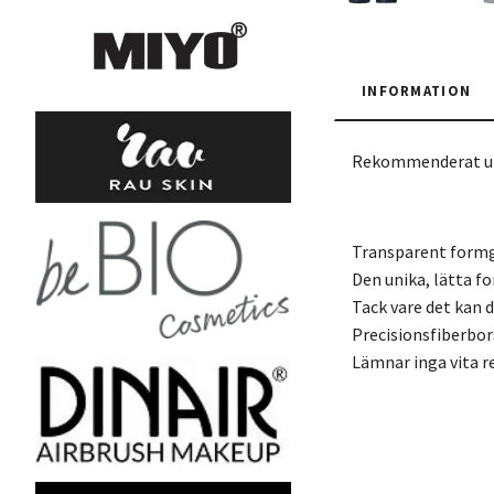
INFORMATION
Rekommenderat ut 
Transparent formge
Den unika, lätta f
Tack vare det kan 
Precisionsfiberbor
Lämnar inga vita r