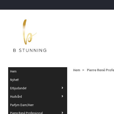
Hem
Pierre René Prof
Hem
Nyhet!
Erbjudande!
Hudvård
Parfym Dam/Herr
Pierre René Professional