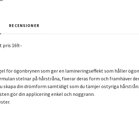
RECENSIONER
pris 169:-
l för ögonbrynen som ger en lamineringseffekt som håller ögonbr
ormulan stelnar på hårstråna, fixerar deras form och framhäver der
du skapa din drömform samtidigt som du tämjer ostyriga hårstrån
sten gör din applicering enkel och noggrann.
ester.