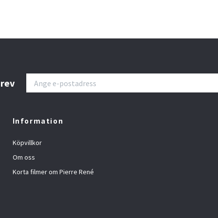
brev
Information
Köpvillkor
Om oss
Korta filmer om Pierre René