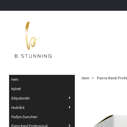
Hem
Pierre René Prof
Hem
Nyhet!
Erbjudande!
Hudvård
Parfym Dam/Herr
Pierre René Professional