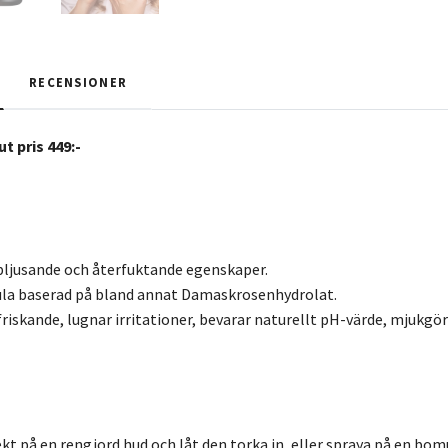
RECENSIONER
 pris 449:-
pljusande och återfuktande egenskaper.
ula baserad på bland annat Damaskrosenhydrolat.
iskande, lugnar irritationer, bevarar naturellt pH-värde, mjukgöra
kt på en rengjord hud och låt den torka in, eller spraya på en bom