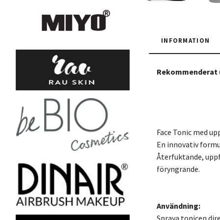
INFORMATION
Rekommenderat ut
Face Tonic med up
En innovativ form
Återfuktande, uppfr
föryngrande.
Användning:
Spraya tonicen dire