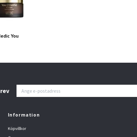
Medic You
brev
Information
Köpvillkor