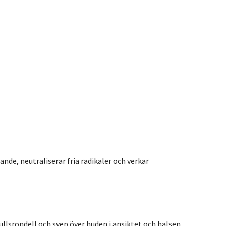
nde, neutraliserar fria radikaler och verkar
ullsrondell och svep över huden i ansiktet och halsen.