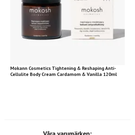
Mokann Cosmetics Tightening & Reshaping Anti-
M
Cellulite Body Cream Cardamom & Vanilla 120ml
B
Våra varumärken: