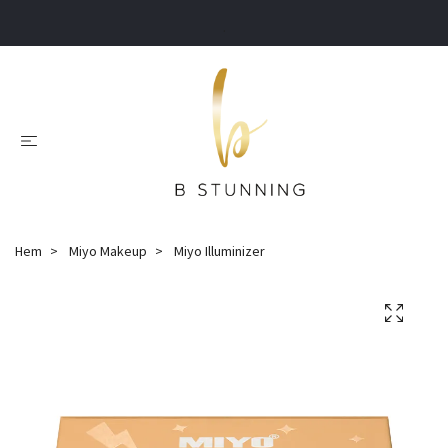
.
Hem
Miyo Makeup
Miyo Illuminizer