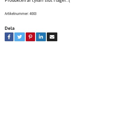
Produkten är tyvärr slut i lager. :(
Artikelnummer:
4003
Dela