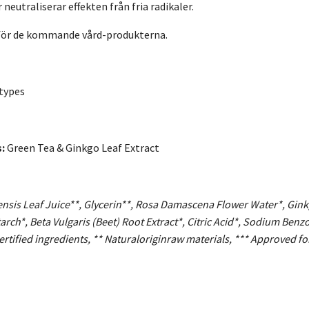
 neutraliserar effekten från fria radikaler.
för de kommande vård-produkterna.
 types
:
Green Tea & Ginkgo Leaf Extract
sis Leaf Juice**, Glycerin**, Rosa Damascena Flower Water*, Ginkgo
rch*, Beta Vulgaris (Beet) Root Extract*, Citric Acid*, Sodium Ben
ertified ingredients, ** Naturaloriginraw materials, *** Approved fo