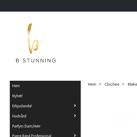
Hem
Clochee
Make
Hem
Nyhet!
Erbjudande!
Hudvård
Parfym Dam/Herr
Pierre René Professional