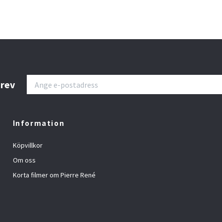
brev
Information
Köpvillkor
Om oss
Korta filmer om Pierre René