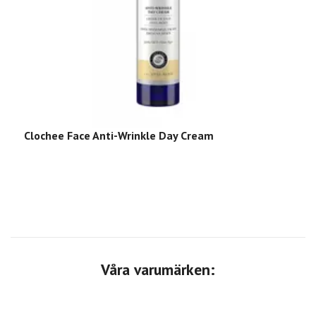
Clochee Face Anti-Wrinkle Day Cream
C
C
Våra varumärken: