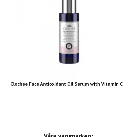
C
Clochee Face Antioxidant Oil Serum with Vitamin C
Våra varumärken: