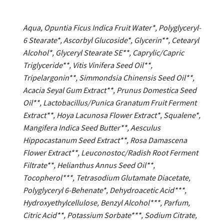
Aqua, Opuntia Ficus Indica Fruit Water*, Polyglyceryl-
6 Stearate*, Ascorbyl Glucoside*, Glycerin**, Cetearyl
Alcohol*, Glyceryl Stearate SE**, Caprylic/Capric
Triglyceride**, Vitis Vinifera Seed Oil**,
Tripelargonin**, Simmondsia Chinensis Seed Oil**,
Acacia Seyal Gum Extract**, Prunus Domestica Seed
Oil**, Lactobacillus/Punica Granatum Fruit Ferment
Extract**, Hoya Lacunosa Flower Extract*, Squalene*,
Mangifera Indica Seed Butter**, Aesculus
Hippocastanum Seed Extract**, Rosa Damascena
Flower Extract**, Leuconostoc/Radish Root Ferment
Filtrate**, Helianthus Annus Seed Oil**,
Tocopherol***, Tetrasodium Glutamate Diacetate,
Polyglyceryl 6-Behenate*, Dehydroacetic Acid***,
Hydroxyethylcellulose, Benzyl Alcohol***, Parfum,
Citric Acid**, Potassium Sorbate***, Sodium Citrate,