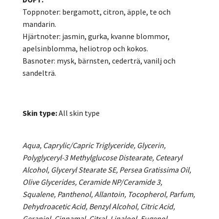
Toppnoter: bergamott, citron, äpple, te och
mandarin.
Hjärtnoter: jasmin, gurka, kvanne blommor,
apelsinblomma, heliotrop och kokos.
Basnoter: mysk, bärnsten, cederträ, vanilj och
sandelträ.
Skin type:
All skin type
Aqua, Caprylic/Capric Triglyceride, Glycerin,
Polyglyceryl-3 Methylglucose Distearate, Cetearyl
Alcohol, Glyceryl Stearate SE, Persea Gratissima Oil,
Olive Glycerides, Ceramide NP/Ceramide 3,
Squalene, Panthenol, Allantoin, Tocopherol, Parfum,
Dehydroacetic Acid, Benzyl Alcohol, Citric Acid,
Geraniol, Cinnamal, Citral, Linalool, Eugenol,