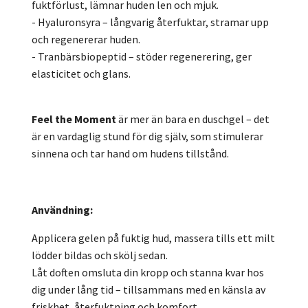
fuktförlust, lämnar huden len och mjuk.
- Hyaluronsyra – långvarig återfuktar, stramar upp
och regenererar huden.
- Tranbärsbiopeptid – stöder regenerering, ger
elasticitet och glans.
Feel the Moment
är mer än bara en duschgel – det
är en vardaglig stund för dig själv, som stimulerar
sinnena och tar hand om hudens tillstånd.
Användning:
Applicera gelen på fuktig hud, massera tills ett milt
lödder bildas och skölj sedan.
Låt doften omsluta din kropp och stanna kvar hos
dig under lång tid – tillsammans med en känsla av
friskhet, återfuktning och komfort.