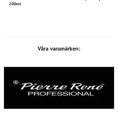
200ml
T
Våra varumärken: